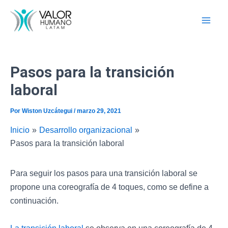
B
Ir
u
al
s
contenido
c
a
r
p
Pasos para la transición
o
laboral
r
:
Por
Wiston Uzcátegui
/
marzo 29, 2021
Inicio
Desarrollo organizacional
Pasos para la transición laboral
Para seguir los pasos para una transición laboral se
propone una coreografía de 4 toques, como se define a
continuación.
La transición laboral
se observa en una coreografía de 4